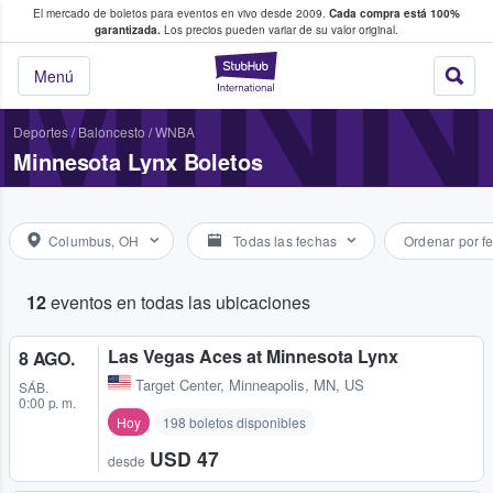
El mercado de boletos para eventos en vivo desde 2009.
Cada compra está 100%
 los fans compran y venden boletos
MINN
garantizada.
Los precios pueden variar de su valor original.
StubHub: donde l
Menú
Deportes
/
Baloncesto
/
WNBA
Minnesota Lynx Boletos
Columbus, OH
Todas las fechas
Ordenar por f
12
eventos en todas las ubicaciones
Las Vegas Aces at Minnesota Lynx
8 AGO.
Target Center
,
Minneapolis, MN, US
SÁB.
0:00 p. m.
Hoy
198 boletos disponibles
USD 47
desde