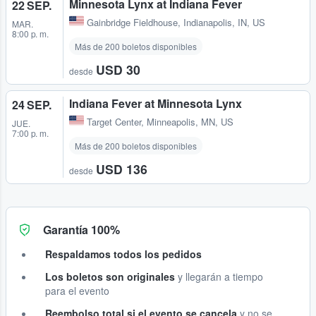
Minnesota Lynx at Indiana Fever
22 SEP.
Gainbridge Fieldhouse
,
Indianapolis, IN, US
MAR.
8:00 p. m.
Más de 200 boletos disponibles
USD 30
desde
Indiana Fever at Minnesota Lynx
24 SEP.
Target Center
,
Minneapolis, MN, US
JUE.
7:00 p. m.
Más de 200 boletos disponibles
USD 136
desde
Garantía 100%
Respaldamos todos los pedidos
Los boletos son originales
y llegarán a tiempo
para el evento
Reembolso total si el evento se cancela
y no se