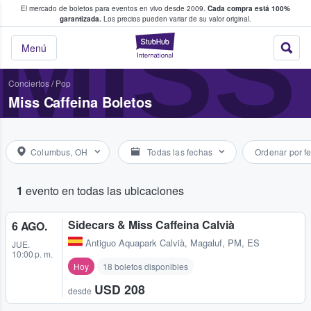
El mercado de boletos para eventos en vivo desde 2009.
Cada compra está 100%
 los fans compran y venden boletos
MISS
garantizada.
Los precios pueden variar de su valor original.
StubHub: donde l
Menú
Conciertos
/
Pop
Miss Caffeina Boletos
Columbus, OH
Todas las fechas
Ordenar por f
1
evento en todas las ubicaciones
Sidecars & Miss Caffeina Calvià
6 AGO.
Antiguo Aquapark Calvià
,
Magaluf, PM, ES
JUE.
10:00 p. m.
Hoy
18 boletos disponibles
USD 208
desde