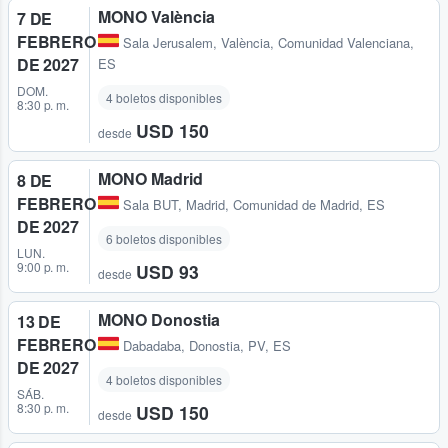
MONO València
7 DE
FEBRERO
Sala Jerusalem
,
València, Comunidad Valenciana,
DE 2027
ES
DOM.
4 boletos disponibles
8:30 p. m.
USD 150
desde
MONO Madrid
8 DE
FEBRERO
Sala BUT
,
Madrid, Comunidad de Madrid, ES
DE 2027
6 boletos disponibles
LUN.
9:00 p. m.
USD 93
desde
MONO Donostia
13 DE
FEBRERO
Dabadaba
,
Donostia, PV, ES
DE 2027
4 boletos disponibles
SÁB.
8:30 p. m.
USD 150
desde