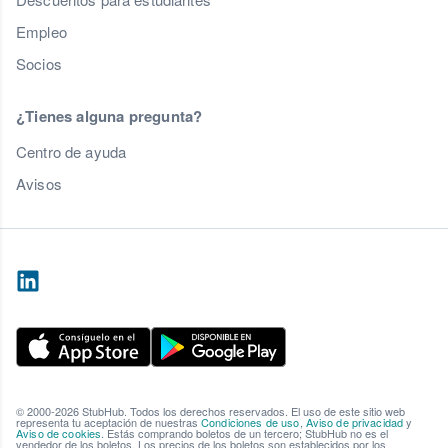
Empleo
Socios
¿Tienes alguna pregunta?
Centro de ayuda
Avisos
© 2000-2026 StubHub. Todos los derechos reservados. El uso de este sitio web
representa tu aceptación de nuestras
Condiciones de uso
,
Aviso de privacidad
y
Aviso de cookies
. Estás comprando boletos de un tercero; StubHub no es el
vendedor de los boletos. Los precios de los boletos son establecidos por los