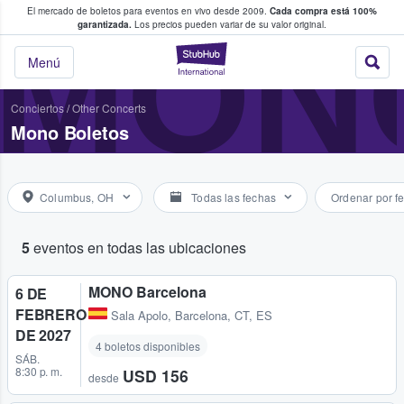
El mercado de boletos para eventos en vivo desde 2009.
Cada compra está 100%
 los fans compran y venden boletos
MON
garantizada.
Los precios pueden variar de su valor original.
StubHub: donde l
Menú
Conciertos
/
Other Concerts
Mono Boletos
Columbus, OH
Todas las fechas
Ordenar por f
5
eventos en todas las ubicaciones
MONO Barcelona
6 DE
FEBRERO
Sala Apolo
,
Barcelona, CT, ES
DE 2027
4 boletos disponibles
SÁB.
8:30 p. m.
USD 156
desde