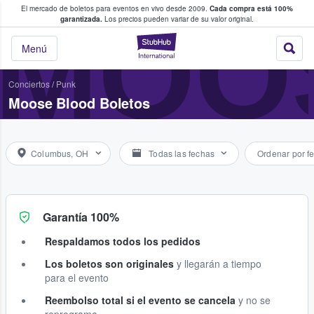
El mercado de boletos para eventos en vivo desde 2009.
Cada compra está 100%
 los fans compran y venden boletos
MOO
garantizada.
Los precios pueden variar de su valor original.
StubHub: donde l
Menú
Conciertos
/
Punk
Moose Blood Boletos
Columbus, OH
Todas las fechas
Ordenar por f
Garantía 100%
Respaldamos todos los pedidos
Los boletos son originales
y llegarán a tiempo
para el evento
Reembolso total si el evento se cancela
y no se