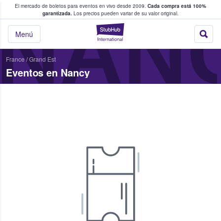
El mercado de boletos para eventos en vivo desde 2009.
Cada compra está 100%
 los fans compran y venden boletos
NAN
garantizada.
Los precios pueden variar de su valor original.
StubHub: donde l
Menú
France
/
Grand Est
Eventos en Nancy