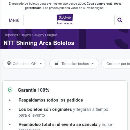
El mercado de boletos para eventos en vivo desde 2009.
Cada compra está 100%
 los fans compran y venden boletos
NTT 
garantizada.
Los precios pueden variar de su valor original.
StubHub: donde l
Menú
Deportes
/
Rugby
/
Rugby League
NTT Shining Arcs Boletos
Columbus, OH
Todas las fechas
Ordenar por f
Garantía 100%
Respaldamos todos los pedidos
Los boletos son originales
y llegarán a tiempo
para el evento
Reembolso total si el evento se cancela
y no se