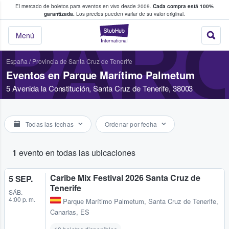
El mercado de boletos para eventos en vivo desde 2009.
Cada compra está 100%
 los fans compran y venden boletos
garantizada.
Los precios pueden variar de su valor original.
PAR
StubHub: donde l
Menú
España
/
Provincia de Santa Cruz de Tenerife
Eventos en Parque Marítimo Palmetum
5 Avenida la Constitución, Santa Cruz de Tenerife, 38003
Todas las fechas
Ordenar por fecha
1
evento en todas las ubicaciones
Caribe Mix Festival 2026 Santa Cruz de
5 SEP.
Tenerife
SÁB.
4:00 p. m.
Parque Marítimo Palmetum
,
Santa Cruz de Tenerife,
Canarias, ES