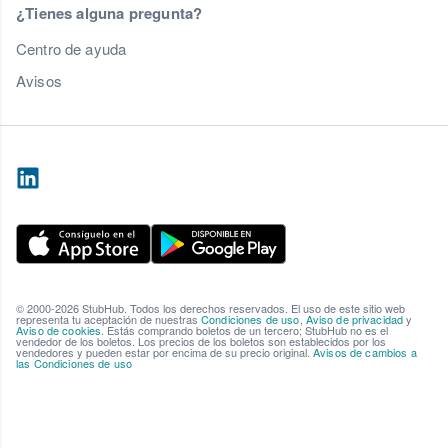
¿Tienes alguna pregunta?
Centro de ayuda
Avisos
© 2000-2026 StubHub. Todos los derechos reservados. El uso de este sitio web
representa tu aceptación de nuestras
Condiciones de uso
,
Aviso de privacidad
y
Aviso de cookies
. Estás comprando boletos de un tercero; StubHub no es el
vendedor de los boletos. Los precios de los boletos son establecidos por los
vendedores y pueden estar por encima de su precio original.
Avisos de cambios a
las Condiciones de uso