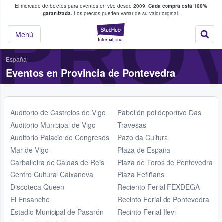
El mercado de boletos para eventos en vivo desde 2009.
Cada compra está 100%
 los fans compran y venden boletos
PROV
garantizada.
Los precios pueden variar de su valor original.
StubHub: donde l
Menú
España
Eventos en Provincia de Pontevedra
Auditorio de Castrelos de Vigo
Pabellón polideportivo Das
Auditorio Municipal de Vigo
Travesas
Auditorio Palacio de Congresos
Pazo da Cultura
Mar de Vigo
Plaza de España
Carballeira de Caldas de Reis
Plaza de Toros de Pontevedra
Centro Cultural Caixanova
Plaza Fefiñans
Discoteca Queen
Reciento Ferial FEXDEGA
El Ensanche
Recinto Ferial de Pontevedra
Estadio Municipal de Pasarón
Recinto Ferial Ifevi