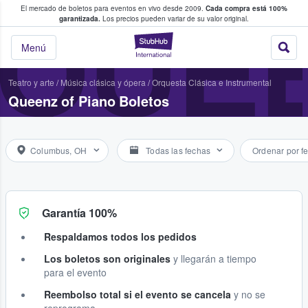
El mercado de boletos para eventos en vivo desde 2009.
Cada compra está 100%
 los fans compran y venden boletos
QUEE
garantizada.
Los precios pueden variar de su valor original.
StubHub: donde l
Menú
Teatro y arte
/
Música clásica y ópera
/
Orquesta Clásica e Instrumental
Queenz of Piano Boletos
Columbus, OH
Todas las fechas
Ordenar por f
Garantía 100%
Respaldamos todos los pedidos
Los boletos son originales
y llegarán a tiempo
para el evento
Reembolso total si el evento se cancela
y no se