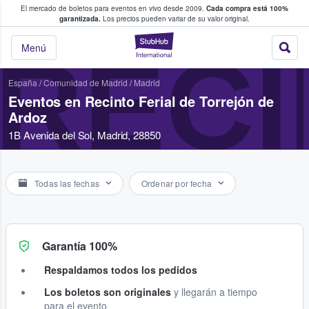
El mercado de boletos para eventos en vivo desde 2009.
Cada compra está 100%
 los fans compran y venden boletos
garantizada.
Los precios pueden variar de su valor original.
StubHub: donde l
RECI
Menú
España
/
Comunidad de Madrid
/
Madrid
Eventos en Recinto Ferial de Torrejón de
Ardoz
1B Avenida del Sol, Madrid, 28850
Todas las fechas
Ordenar por fecha
Garantía 100%
Respaldamos todos los pedidos
Los boletos son originales
y llegarán a tiempo
para el evento