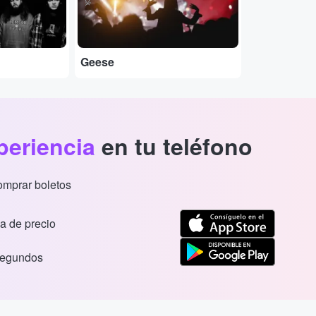
Geese
periencia
en tu teléfono
comprar boletos
a de precio
segundos