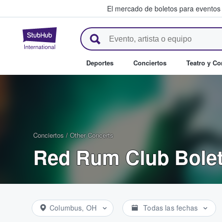
El mercado de boletos para eventos
StubHub: donde los fans compr
Deportes
Conciertos
Teatro y C
Conciertos
/
Other Concerts
Red Rum Club Bole
Columbus, OH
Todas las fechas