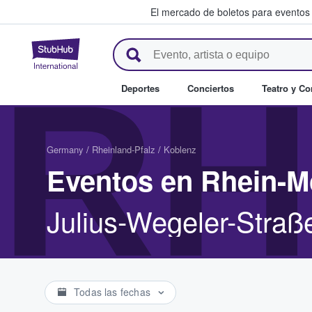
El mercado de boletos para eventos
StubHub: donde los fans compr
RH
Deportes
Conciertos
Teatro y C
Germany
/
Rheinland-Pfalz
/
Koblenz
Eventos en Rhein-M
Julius-Wegeler-Straß
Todas las fechas