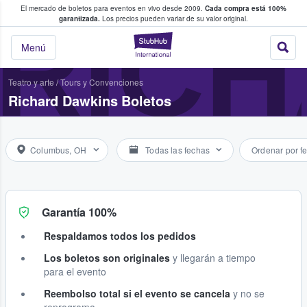
El mercado de boletos para eventos en vivo desde 2009.
Cada compra está 100%
 los fans compran y venden boletos
RIC
garantizada.
Los precios pueden variar de su valor original.
StubHub: donde l
Menú
Teatro y arte
/
Tours y Convenciones
Richard Dawkins Boletos
Columbus, OH
Todas las fechas
Ordenar por f
Garantía 100%
Respaldamos todos los pedidos
Los boletos son originales
y llegarán a tiempo
para el evento
Reembolso total si el evento se cancela
y no se