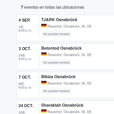
7
eventos en todas las ubicaciones
TJARK Osnabrück
4 SEP.
Rosenhof
,
Osnabrück, NI, DE
VIE.
8:00 p. m.
No quedan boletos
Betontod Osnabrück
3 OCT.
Rosenhof
,
Osnabrück, NI, DE
SÁB.
8:00 p. m.
No quedan boletos
Bibiza Osnabrück
7 OCT.
Rosenhof
,
Osnabrück, NI, DE
MIÉ.
8:00 p. m.
No quedan boletos
Sharaktah Osnabrück
24 OCT.
Rosenhof
,
Osnabrück, NI, DE
SÁB.