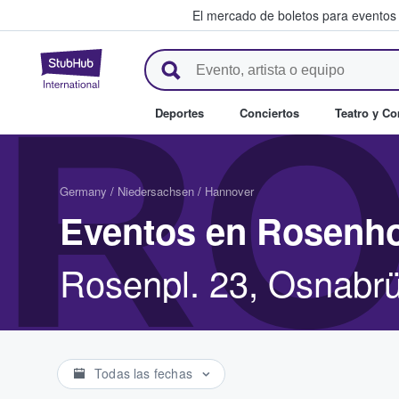
El mercado de boletos para eventos
StubHub: donde los fans compr
RO
Deportes
Conciertos
Teatro y C
Germany
/
Niedersachsen
/
Hannover
Eventos en Rosenh
Rosenpl. 23, Osnabr
Todas las fechas