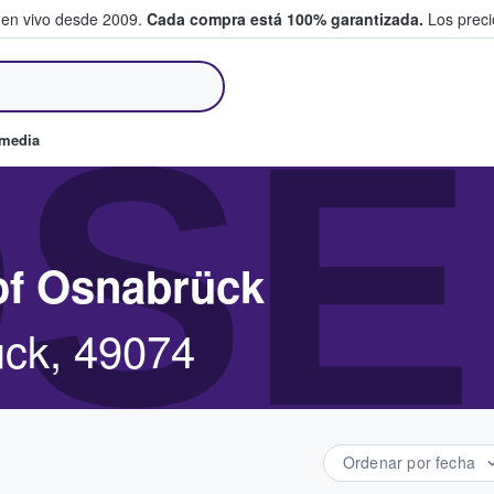
 en vivo desde 2009.
Cada compra está 100% garantizada.
Los precio
an y venden boletos
SE
omedia
of Osnabrück
ück, 49074
Ordenar por fecha