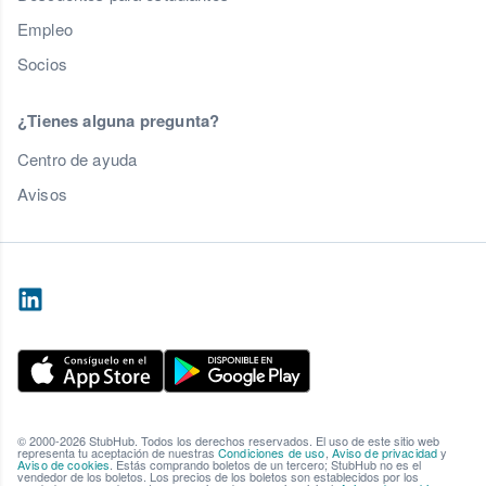
Empleo
Socios
¿Tienes alguna pregunta?
Centro de ayuda
Avisos
© 2000-2026 StubHub. Todos los derechos reservados. El uso de este sitio web
representa tu aceptación de nuestras
Condiciones de uso
,
Aviso de privacidad
y
Aviso de cookies
. Estás comprando boletos de un tercero; StubHub no es el
vendedor de los boletos. Los precios de los boletos son establecidos por los