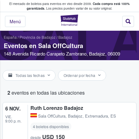
El mercado de boletos para eventos en vivo desde 2009.
Cada compra está 100%
 los fans compran y venden boletos
garantizada.
Los precios pueden variar de su valor original.
SAL
StubHub: donde l
Menú
España
/
Provincia de Badajoz
/
Badajoz
Eventos en Sala OffCultura
148 Avenida Ricardo Carapeto Zambrano, Badajoz, 06009
Todas las fechas
Ordenar por fecha
2
eventos en todas las ubicaciones
Ruth Lorenzo Badajoz
6 NOV.
Sala OffCultura
,
Badajoz, Extremadura, ES
VIE.
9:00 p. m.
4 boletos disponibles
USD 150
desde