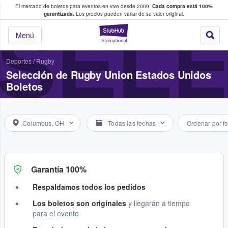
El mercado de boletos para eventos en vivo desde 2009.
Cada compra está 100%
 los fans compran y venden boletos
garantizada.
Los precios pueden variar de su valor original.
SELE
StubHub: donde l
Menú
Deportes
/
Rugby
Selección de Rugby Union Estados Unidos
Boletos
Columbus, OH
Todas las fechas
Ordenar por f
Garantía 100%
Respaldamos todos los pedidos
Los boletos son originales
y llegarán a tiempo
para el evento