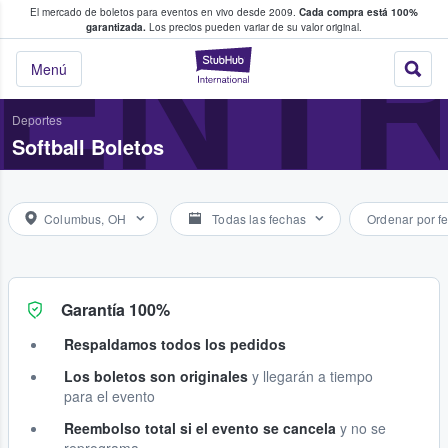
El mercado de boletos para eventos en vivo desde 2009.
Cada compra está 100%
 los fans compran y venden boletos
ENT
garantizada.
Los precios pueden variar de su valor original.
StubHub: donde l
Menú
Deportes
Softball Boletos
Columbus, OH
Todas las fechas
Ordenar por f
Garantía 100%
Respaldamos todos los pedidos
Los boletos son originales
y llegarán a tiempo
para el evento
Reembolso total si el evento se cancela
y no se