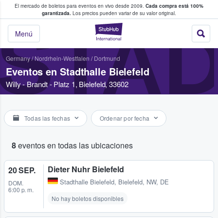
El mercado de boletos para eventos en vivo desde 2009.
Cada compra está 100%
 los fans compran y venden boletos
garantizada.
Los precios pueden variar de su valor original.
STAD
StubHub: donde l
Menú
Germany
/
Nordrhein-Westfalen
/
Dortmund
Eventos en Stadthalle Bielefeld
Willy - Brandt - Platz 1, Bielefeld, 33602
Todas las fechas
Ordenar por fecha
8
eventos en todas las ubicaciones
Dieter Nuhr Bielefeld
20 SEP.
Stadthalle Bielefeld
,
Bielefeld, NW, DE
DOM.
6:00 p. m.
No hay boletos disponibles