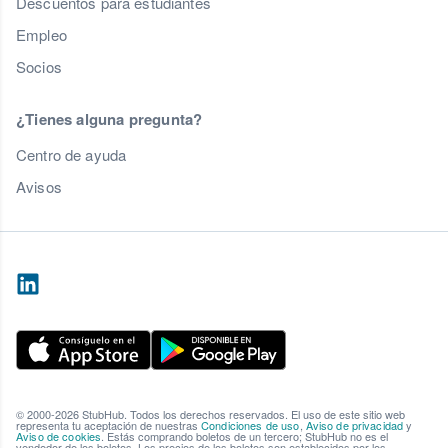
Descuentos para estudiantes
Empleo
Socios
¿Tienes alguna pregunta?
Centro de ayuda
Avisos
© 2000-2026 StubHub. Todos los derechos reservados. El uso de este sitio web
representa tu aceptación de nuestras
Condiciones de uso
,
Aviso de privacidad
y
Aviso de cookies
. Estás comprando boletos de un tercero; StubHub no es el
vendedor de los boletos. Los precios de los boletos son establecidos por los