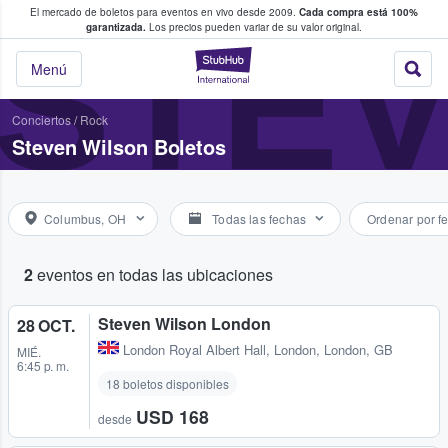
El mercado de boletos para eventos en vivo desde 2009.
Cada compra está 100%
 los fans compran y venden boletos
STEV
garantizada.
Los precios pueden variar de su valor original.
StubHub: donde l
Menú
Conciertos
/
Rock
Steven Wilson Boletos
Columbus, OH
Todas las fechas
Ordenar por f
2
eventos en todas las ubicaciones
Steven Wilson London
28 OCT.
London Royal Albert Hall
,
London, London, GB
MIÉ.
6:45 p. m.
18 boletos disponibles
USD 168
desde