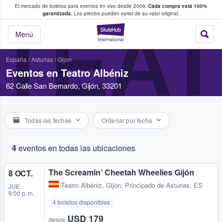
El mercado de boletos para eventos en vivo desde 2009.
Cada compra está 100%
 los fans compran y venden boletos
garantizada.
Los precios pueden variar de su valor original.
TEAT
StubHub: donde l
Menú
España
/
Asturias
/
Gijon
Eventos en Teatro Albéniz
62 Calle San Bernardo, Gijón, 33201
Todas las fechas
Ordenar por fecha
4
eventos en todas las ubicaciones
The Screamin’ Cheetah Wheelies Gijón
8 OCT.
Teatro Albéniz
,
Gijón, Principado de Asturias, ES
JUE.
9:00 p. m.
4 boletos disponibles
USD 179
desde