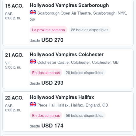
Hollywood Vampires Scarborough
15 AGO.
Scarborough Open Air Theatre
,
Scarborough, NYK,
SÁB.
6:00 p. m.
GB
La próxima semana
28 boletos disponibles
USD 270
desde
Hollywood Vampires Colchester
21 AGO.
Colchester Castle
,
Colchester, Colchester, GB
VIE.
5:00 p. m.
En dos semanas
20 boletos disponibles
USD 293
desde
Hollywood Vampires Halifax
22 AGO.
Piece Hall Halifax
,
Halifax, England, GB
SÁB.
6:00 p. m.
En dos semanas
56 boletos disponibles
USD 174
desde