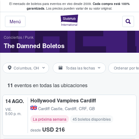
El mercado de boletos para eventos en vivo desde 2009.
Cada compra está 100%
 los fans compran y venden boletos
THE
garantizada.
Los precios pueden variar de su valor original.
StubHub: donde l
Menú
Conciertos
/
Punk
The Damned Boletos
Columbus, OH
Todas las fechas
Ordenar por f
11
eventos en todas las ubicaciones
Hollywood Vampires Cardiff
14 AGO.
Cardiff Castle
,
Cardiff, CRF, GB
VIE.
5:00 p. m.
La próxima semana
45 boletos disponibles
USD 216
desde