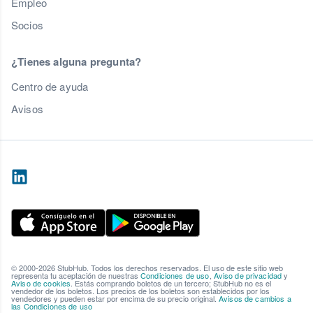
Empleo
Socios
¿Tienes alguna pregunta?
Centro de ayuda
Avisos
© 2000-2026 StubHub. Todos los derechos reservados. El uso de este sitio web
representa tu aceptación de nuestras
Condiciones de uso
,
Aviso de privacidad
y
Aviso de cookies
. Estás comprando boletos de un tercero; StubHub no es el
vendedor de los boletos. Los precios de los boletos son establecidos por los
vendedores y pueden estar por encima de su precio original.
Avisos de cambios a
las Condiciones de uso