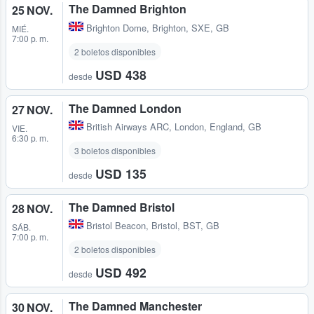
The Damned Brighton
25 NOV.
Brighton Dome
,
Brighton, SXE, GB
MIÉ.
7:00 p. m.
2 boletos disponibles
USD 438
desde
The Damned London
27 NOV.
British Airways ARC
,
London, England, GB
VIE.
6:30 p. m.
3 boletos disponibles
USD 135
desde
The Damned Bristol
28 NOV.
Bristol Beacon
,
Bristol, BST, GB
SÁB.
7:00 p. m.
2 boletos disponibles
USD 492
desde
The Damned Manchester
30 NOV.