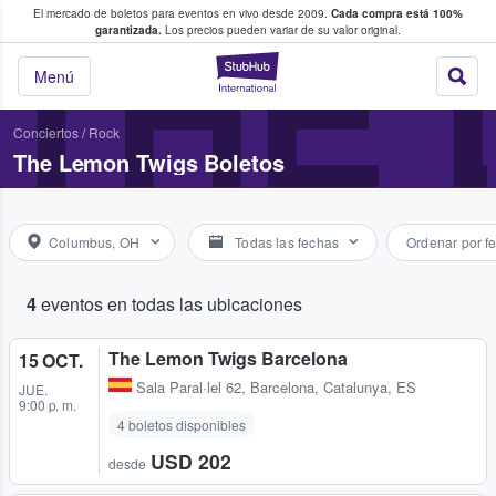
El mercado de boletos para eventos en vivo desde 2009.
Cada compra está 100%
 los fans compran y venden boletos
THE 
garantizada.
Los precios pueden variar de su valor original.
StubHub: donde l
Menú
Conciertos
/
Rock
The Lemon Twigs Boletos
Columbus, OH
Todas las fechas
Ordenar por f
4
eventos en todas las ubicaciones
The Lemon Twigs Barcelona
15 OCT.
Sala Paral·lel 62
,
Barcelona, Catalunya, ES
JUE.
9:00 p. m.
4 boletos disponibles
USD 202
desde