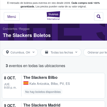
El mercado de boletos para eventos en vivo desde 2009.
Cada compra está 100%
 los fans compran y venden boletos
THE
garantizada.
Los precios pueden variar de su valor original.
StubHub: donde l
Menú
Conciertos
/
Reggae
The Slackers Boletos
Columbus, OH
Todas las fechas
Ordenar por f
3
eventos en todas las ubicaciones
The Slackers Bilbo
8 OCT.
Kafe Antzokia
,
Bilbo, PV, ES
JUE.
9:00 p. m.
No hay boletos disponibles
The Slackers Madrid
9 OCT.