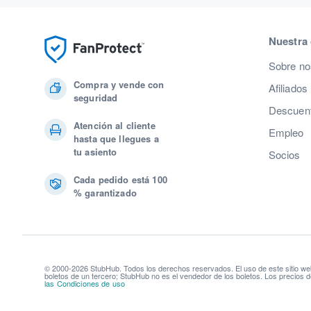
Nuestra
Sobre no
Compra y vende con
Afiliados
seguridad
Descuent
Atención al cliente
Empleo
hasta que llegues a
tu asiento
Socios
Cada pedido está 100
% garantizado
© 2000-2026 StubHub. Todos los derechos reservados. El uso de este sitio we
boletos de un tercero; StubHub no es el vendedor de los boletos. Los precios d
las Condiciones de uso