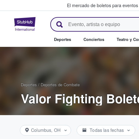
El mercado de boletos para eventos
StubHub: donde los fans compr
Deportes
Conciertos
Teatro y C
Deportes
/
Deportes de Combate
Valor Fighting Bole
Columbus, OH
Todas las fechas