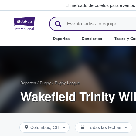
El mercado de boletos para eventos
StubHub: donde los fans compr
Deportes
Conciertos
Teatro y C
Deportes
/
Rugby
/
Rugby League
Wakefield Trinity Wi
Columbus, OH
Todas las fechas