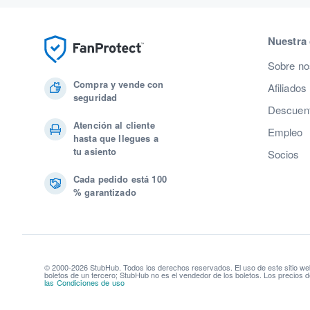
Nuestra
Sobre no
Compra y vende con
Afiliados
seguridad
Descuent
Atención al cliente
Empleo
hasta que llegues a
tu asiento
Socios
Cada pedido está 100
% garantizado
© 2000-2026 StubHub. Todos los derechos reservados. El uso de este sitio we
boletos de un tercero; StubHub no es el vendedor de los boletos. Los precios d
las Condiciones de uso