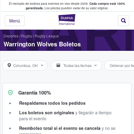
El mercado de boletos para eventos en vivo desde 2009.
Cada compra está 100%
 los fans compran y venden boletos
WAR
garantizada.
Los precios pueden variar de su valor original.
StubHub: donde l
Menú
Deportes
/
Rugby
/
Rugby League
Warrington Wolves Boletos
Columbus, OH
Todas las fechas
Ordenar por f
Garantía 100%
Respaldamos todos los pedidos
Los boletos son originales
y llegarán a tiempo
para el evento
Reembolso total si el evento se cancela
y no se