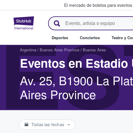
El mercado de boletos para eventos
StubHub: donde los fans compr
ES
Deportes
Conciertos
Teatro y C
Argentina
/
Buenos Aires Province
/
Buenos Aires
Eventos en Estadio 
Av. 25, B1900 La Pla
Aires Province
Todas las fechas