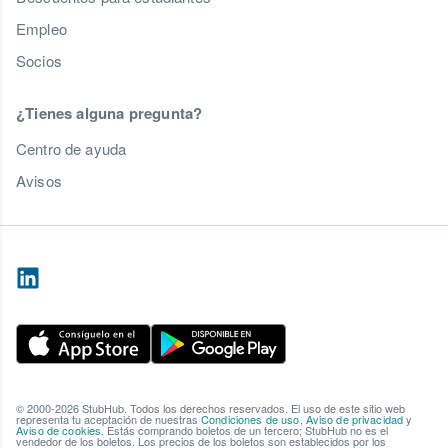
Empleo
Socios
¿Tienes alguna pregunta?
Centro de ayuda
Avisos
© 2000-2026 StubHub. Todos los derechos reservados. El uso de este sitio web
representa tu aceptación de nuestras
Condiciones de uso
,
Aviso de privacidad
y
Aviso de cookies
. Estás comprando boletos de un tercero; StubHub no es el
vendedor de los boletos. Los precios de los boletos son establecidos por los