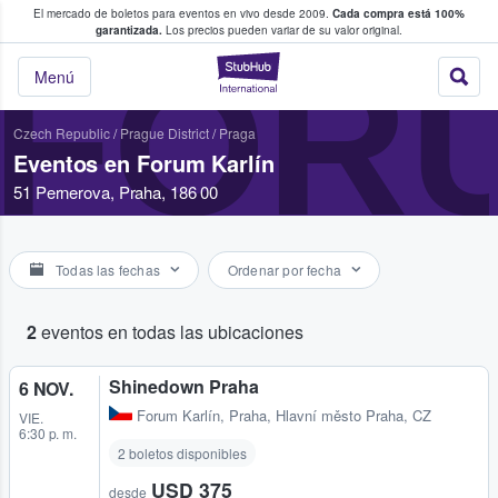
El mercado de boletos para eventos en vivo desde 2009.
Cada compra está 100%
 los fans compran y venden boletos
garantizada.
Los precios pueden variar de su valor original.
FOR
StubHub: donde l
Menú
Czech Republic
/
Prague District
/
Praga
Eventos en Forum Karlín
51 Pernerova, Praha, 186 00
Todas las fechas
Ordenar por fecha
2
eventos en todas las ubicaciones
Shinedown Praha
6 NOV.
Forum Karlín
,
Praha, Hlavní město Praha, CZ
VIE.
6:30 p. m.
2 boletos disponibles
USD 375
desde