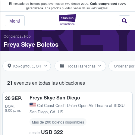
El mercado de boletos para eventos en vivo desde 2009.
Cada compra está 100%
 los fans compran y venden boletos
FREY
garantizada.
Los precios pueden variar de su valor original.
StubHub: donde l
Menú
Conciertos
/
Pop
Freya Skye Boletos
Κολόμπους, OH
Todas las fechas
Ordenar por
21
eventos en todas las ubicaciones
Freya Skye San Diego
20 SEP.
Cal Coast Credit Union Open Air Theatre at SDSU
,
DOM.
8:00 p. m.
San Diego, CA, US
Más de 200 boletos disponibles
USD 322
desde