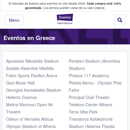
GRE
El mercado de boletos para eventos en vivo desde 2009.
Cada compra está 100%
 los fans compran y venden boletos
garantizada.
Los precios pueden variar de su valor original.
StubHub: donde l
Menú
Eventos en Greece
Apostolos Nikolaidis Stadium
Peristeri Stadium (Atromitos
Estadio Kleanthis Vikelidis
Stadium)
Faliro Sports Pavilion Arena
Piraeus 117 Academy
Gazi Music Hall
Plateia Nerou - Olympic Pole
Georgios Karaiskakis Stadium
Faliro
Hellenic Cosmos
Principal Club Theater
Melina Mercouri Open Air
Telekom Center Athens
Theatre
Terra Vibe Park
Odeon of Herodes Atticus
Theodoros Kolokotronis
Olympic Stadium of Athens
Stadium (Asteras Tripolis