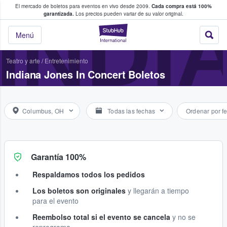
El mercado de boletos para eventos en vivo desde 2009.
Cada compra está 100%
 los fans compran y venden boletos
INDI
garantizada.
Los precios pueden variar de su valor original.
StubHub: donde l
Menú
Teatro y arte
/
Entretenimiento
Indiana Jones In Concert Boletos
Columbus, OH
Todas las fechas
Ordenar por f
Garantía 100%
Respaldamos todos los pedidos
Los boletos son originales
y llegarán a tiempo
para el evento
Reembolso total si el evento se cancela
y no se