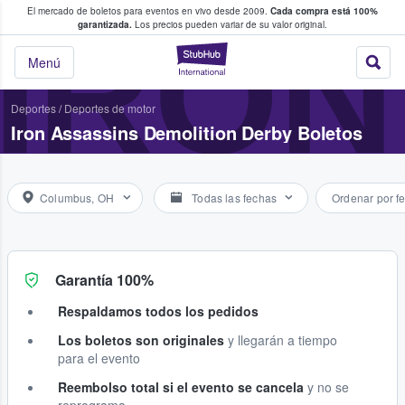
El mercado de boletos para eventos en vivo desde 2009.
Cada compra está 100%
 los fans compran y venden boletos
IRON
garantizada.
Los precios pueden variar de su valor original.
StubHub: donde l
Menú
Deportes
/
Deportes de motor
Iron Assassins Demolition Derby Boletos
Columbus, OH
Todas las fechas
Ordenar por f
Garantía 100%
Respaldamos todos los pedidos
Los boletos son originales
y llegarán a tiempo
para el evento
Reembolso total si el evento se cancela
y no se