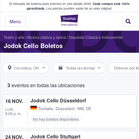
El mercado de boletos para eventos en vivo desde 2009.
Cada compra está 100%
 los fans compran y venden boletos
JOD
garantizada.
Los precios pueden variar de su valor original.
StubHub: donde l
Menú
Teatro y arte
/
Música clásica y ópera
/
Orquesta Clásica e Instrumental
Jodok Cello Boletos
Columbus, OH
Todas las fechas
Ordenar por f
3
eventos en todas las ubicaciones
Jodok Cello Düsseldorf
16 NOV.
Tonhalle
,
Düsseldorf, NW, DE
LUN.
8:00 p. m.
No hay boletos disponibles
Jodok Cello Stuttgart
24 NOV.