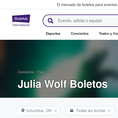
El mercado de boletos para eventos
StubHub: donde los fans compr
Deportes
Conciertos
Teatro y C
Conciertos
/
Pop
Julia Wolf Boletos
Columbus, OH
Todas las fechas