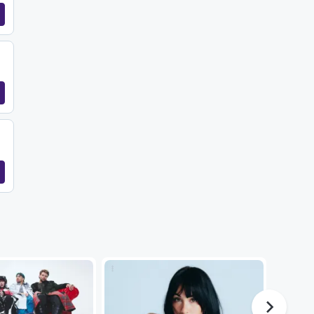
...
...