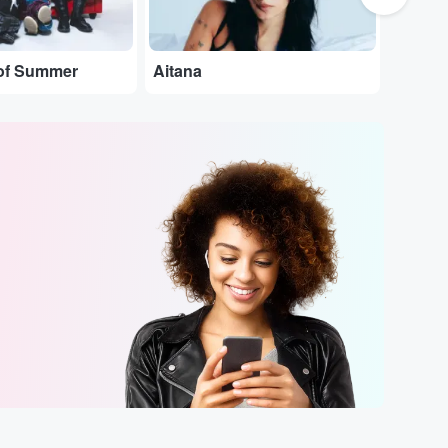
of Summer
Aitana
Pablo 