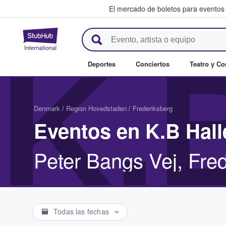
El mercado de boletos para eventos
StubHub: donde los fans compr
K.
Deportes
Conciertos
Teatro y C
Denmark
/
Region Hovedstaden
/
Frederiksberg
Eventos en K.B Hall
Peter Bangs Vej, Fre
Todas las fechas