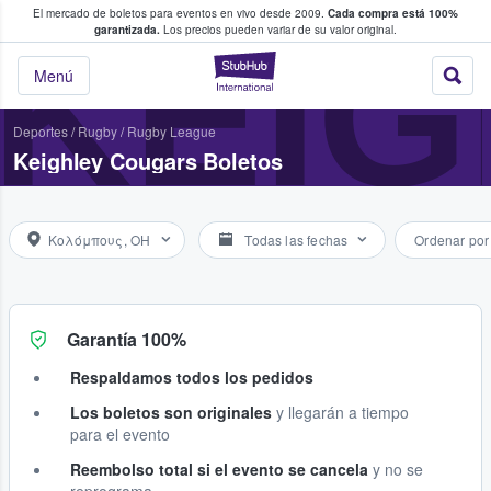
El mercado de boletos para eventos en vivo desde 2009.
Cada compra está 100%
 los fans compran y venden boletos
KEI
garantizada.
Los precios pueden variar de su valor original.
StubHub: donde l
Menú
Deportes
/
Rugby
/
Rugby League
Keighley Cougars Boletos
Κολόμπους, OH
Todas las fechas
Ordenar por
Garantía 100%
Respaldamos todos los pedidos
Los boletos son originales
y llegarán a tiempo
para el evento
Reembolso total si el evento se cancela
y no se