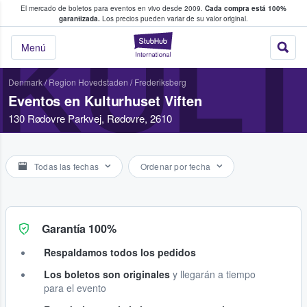
El mercado de boletos para eventos en vivo desde 2009.
Cada compra está 100%
 los fans compran y venden boletos
garantizada.
Los precios pueden variar de su valor original.
KULT
StubHub: donde l
Menú
Denmark
/
Region Hovedstaden
/
Frederiksberg
Eventos en Kulturhuset Viften
130 Rødovre Parkvej, Rødovre, 2610
Todas las fechas
Ordenar por fecha
Garantía 100%
Respaldamos todos los pedidos
Los boletos son originales
y llegarán a tiempo
para el evento