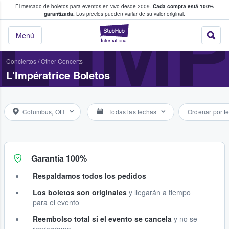
El mercado de boletos para eventos en vivo desde 2009.
Cada compra está 100%
 los fans compran y venden boletos
L'IM
garantizada.
Los precios pueden variar de su valor original.
StubHub: donde l
Menú
Conciertos
/
Other Concerts
L'Impératrice Boletos
Columbus, OH
Todas las fechas
Ordenar por f
Garantía 100%
Respaldamos todos los pedidos
Los boletos son originales
y llegarán a tiempo
para el evento
Reembolso total si el evento se cancela
y no se