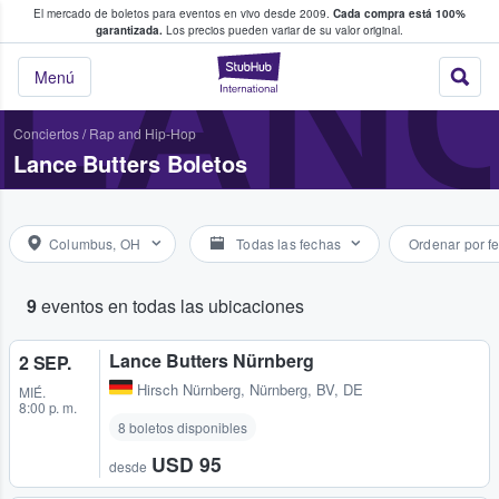
El mercado de boletos para eventos en vivo desde 2009.
Cada compra está 100%
 los fans compran y venden boletos
LAN
garantizada.
Los precios pueden variar de su valor original.
StubHub: donde l
Menú
Conciertos
/
Rap and Hip-Hop
Lance Butters Boletos
Columbus, OH
Todas las fechas
Ordenar por f
9
eventos en todas las ubicaciones
Lance Butters Nürnberg
2 SEP.
Hirsch Nürnberg
,
Nürnberg, BV, DE
MIÉ.
8:00 p. m.
8 boletos disponibles
USD 95
desde