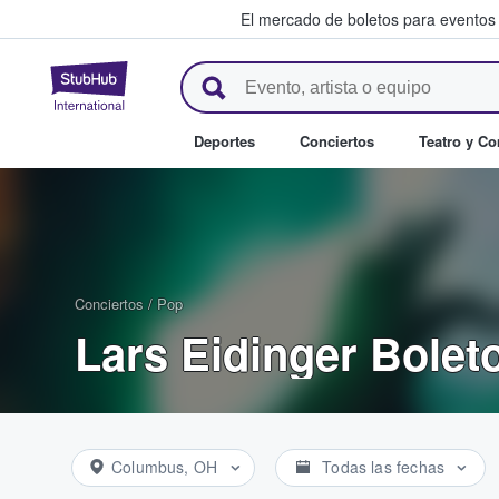
El mercado de boletos para eventos
StubHub: donde los fans compr
Deportes
Conciertos
Teatro y C
Conciertos
/
Pop
Lars Eidinger Bolet
Columbus, OH
Todas las fechas