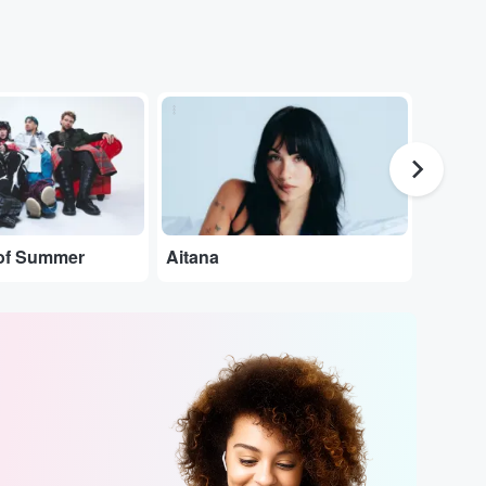
...
...
of Summer
Aitana
Pablo 