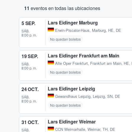
11
eventos en todas las ubicaciones
Lars Eidinger Marburg
5 SEP.
Erwin-Piscator-Haus
,
Marburg, HE, DE
SÁB.
8:00 p. m.
No quedan boletos
Lars Eidinger Frankfurt am Main
19 SEP.
Alte Oper Frankfurt
,
Frankfurt am Main, HE,
SÁB.
8:00 p. m.
No quedan boletos
Lars Eidinger Leipzig
24 OCT.
Gewandhaus Leipzig
,
Leipzig, SN, DE
SÁB.
8:00 p. m.
No quedan boletos
Lars Eidinger Weimar
31 OCT.
CCN Weimarhalle
,
Weimar, TH, DE
SÁB.