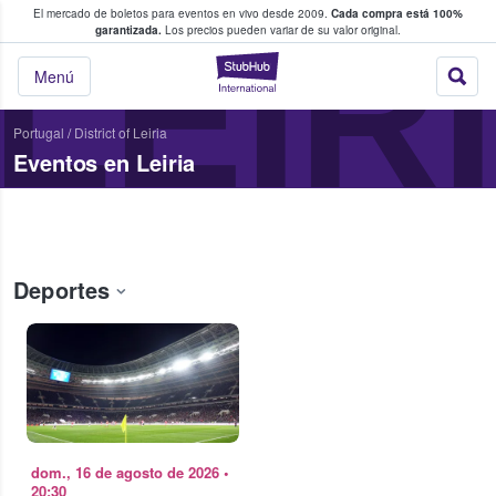
El mercado de boletos para eventos en vivo desde 2009.
Cada compra está 100%
 los fans compran y venden boletos
LEIR
garantizada.
Los precios pueden variar de su valor original.
StubHub: donde l
Menú
Portugal
/
District of Leiria
Eventos en Leiria
Deportes
dom., 16 de agosto de 2026
•
20:30