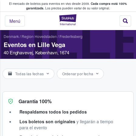
El mercado de boletos para eventos en vivo desde 2009.
Cada compra está 100%
 los fans compran y venden boletos
garantizada.
Los precios pueden variar de su valor original.
LILL
StubHub: donde l
Menú
Denmark
/
Region Hovedstaden
/
Frederiksberg
Eventos en Lille Vega
40 Enghavevej, København, 1674
Todas las fechas
Ordenar por fecha
Garantía 100%
Respaldamos todos los pedidos
Los boletos son originales
y llegarán a tiempo
para el evento