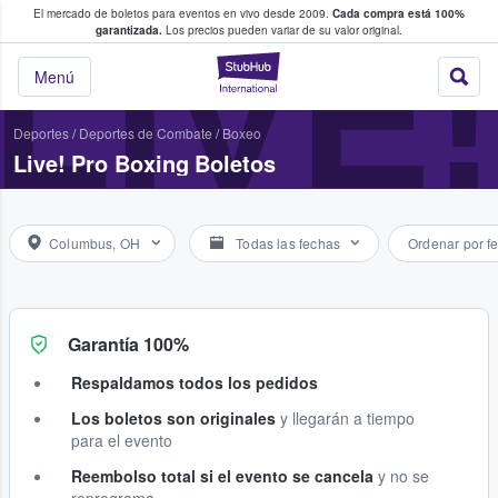
El mercado de boletos para eventos en vivo desde 2009.
Cada compra está 100%
 los fans compran y venden boletos
LIVE
garantizada.
Los precios pueden variar de su valor original.
StubHub: donde l
Menú
Deportes
/
Deportes de Combate
/
Boxeo
Live! Pro Boxing Boletos
Columbus, OH
Todas las fechas
Ordenar por f
Garantía 100%
Respaldamos todos los pedidos
Los boletos son originales
y llegarán a tiempo
para el evento
Reembolso total si el evento se cancela
y no se