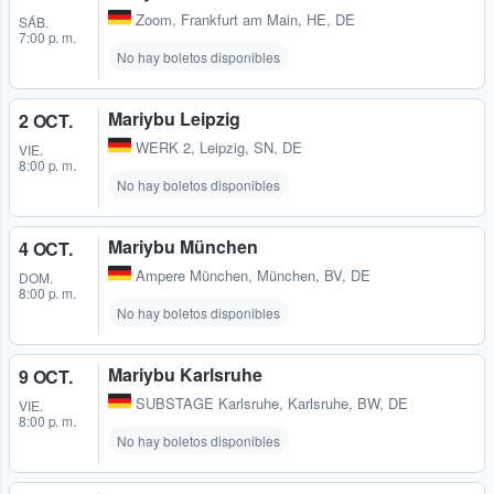
Zoom
,
Frankfurt am Main, HE, DE
SÁB.
7:00 p. m.
No hay boletos disponibles
Mariybu Leipzig
2 OCT.
WERK 2
,
Leipzig, SN, DE
VIE.
8:00 p. m.
No hay boletos disponibles
Mariybu München
4 OCT.
Ampere München
,
München, BV, DE
DOM.
8:00 p. m.
No hay boletos disponibles
Mariybu Karlsruhe
9 OCT.
SUBSTAGE Karlsruhe
,
Karlsruhe, BW, DE
VIE.
8:00 p. m.
No hay boletos disponibles