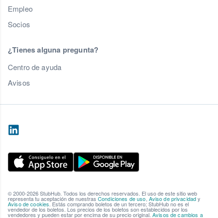
Empleo
Socios
¿Tienes alguna pregunta?
Centro de ayuda
Avisos
© 2000-2026 StubHub. Todos los derechos reservados. El uso de este sitio web
representa tu aceptación de nuestras
Condiciones de uso
,
Aviso de privacidad
y
Aviso de cookies
. Estás comprando boletos de un tercero; StubHub no es el
vendedor de los boletos. Los precios de los boletos son establecidos por los
vendedores y pueden estar por encima de su precio original.
Avisos de cambios a