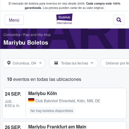
El mercado de boletos para eventos en vivo desde 2009.
Cada compra está 100%
 los fans compran y venden boletos
MAR
garantizada.
Los precios pueden variar de su valor original.
StubHub: donde l
Menú
Conciertos
/
Rap and Hip-Hop
Mariybu Boletos
Columbus, OH
Todas las fechas
Ordenar por f
10
eventos en todas las ubicaciones
Mariybu Köln
24 SEP.
Club Bahnhof Ehrenfeld
,
Köln, NW, DE
JUE.
8:00 p. m.
No hay boletos disponibles
Mariybu Frankfurt am Main
26 SEP.