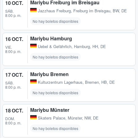
Mariybu Freiburg im Breisgau
10 OCT.
Jazzhaus Freiburg
,
Freiburg im Breisgau, BW, DE
SÁB.
8:00 p. m.
No hay boletos disponibles
Mariybu Hamburg
16 OCT.
Uebel & Gefährlich
,
Hamburg, HH, DE
VIE.
8:00 p. m.
No hay boletos disponibles
Mariybu Bremen
17 OCT.
Kulturzentrum Lagerhaus
,
Bremen, HB, DE
SÁB.
8:00 p. m.
No hay boletos disponibles
Mariybu Münster
18 OCT.
Skaters Palace
,
Münster, NW, DE
DOM.
8:00 p. m.
No hay boletos disponibles