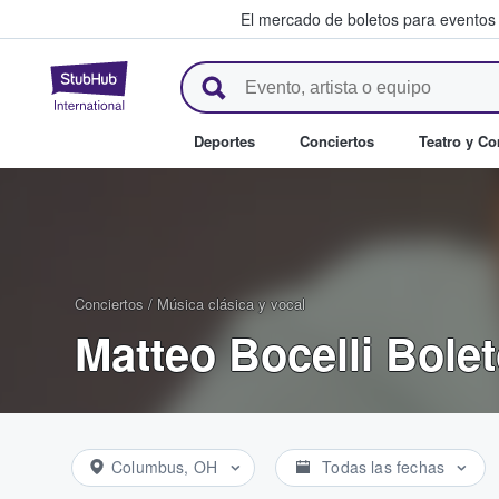
El mercado de boletos para eventos
StubHub: donde los fans compr
Deportes
Conciertos
Teatro y C
Conciertos
/
Música clásica y vocal
Matteo Bocelli Bole
Columbus, OH
Todas las fechas