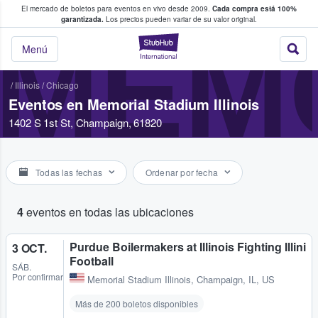
El mercado de boletos para eventos en vivo desde 2009.
Cada compra está 100%
 los fans compran y venden boletos
garantizada.
Los precios pueden variar de su valor original.
MEMO
StubHub: donde l
Menú
/
Illinois
/
Chicago
Eventos en Memorial Stadium Illinois
1402 S 1st St, Champaign, 61820
Todas las fechas
Ordenar por fecha
4
eventos en todas las ubicaciones
Purdue Boilermakers at Illinois Fighting Illini
3 OCT.
Football
SÁB.
Por confirmar
Memorial Stadium Illinois
,
Champaign, IL, US
Más de 200 boletos disponibles