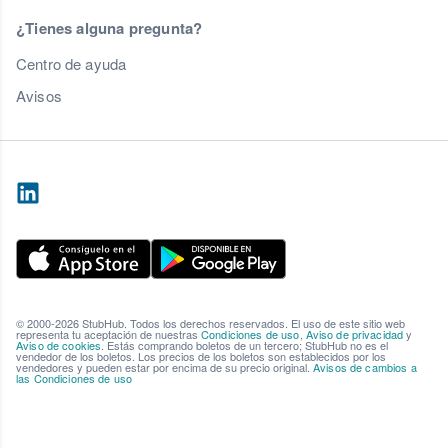
¿Tienes alguna pregunta?
Centro de ayuda
Avisos
© 2000-2026 StubHub. Todos los derechos reservados. El uso de este sitio web
representa tu aceptación de nuestras
Condiciones de uso
,
Aviso de privacidad
y
Aviso de cookies
. Estás comprando boletos de un tercero; StubHub no es el
vendedor de los boletos. Los precios de los boletos son establecidos por los
vendedores y pueden estar por encima de su precio original.
Avisos de cambios a
las Condiciones de uso