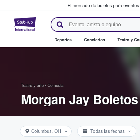
El mercado de boletos para eventos
StubHub: donde los fans compr
Deportes
Conciertos
Teatro y C
Teatro y arte
/
Comedia
Morgan Jay Boletos
Columbus, OH
Todas las fechas