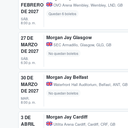
FEBRERO
OVO Arena Wembley
,
Wembley, LND, GB
DE 2027
Quedan 6 boletos
SÁB.
8:00 p. m.
Morgan Jay Glasgow
27 DE
MARZO
SEC Armadillo
,
Glasgow, GLG, GB
DE 2027
No quedan boletos
SÁB.
6:30 p. m.
Morgan Jay Belfast
30 DE
MARZO
Waterfront Hall Auditorium
,
Belfast, ANT, GB
DE 2027
No quedan boletos
MAR.
8:00 p. m.
Morgan Jay Cardiff
3 DE
ABRIL
Utilita Arena Cardiff
,
Cardiff, CRF, GB