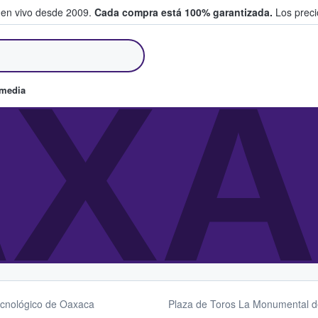
 en vivo desde 2009.
Cada compra está 100% garantizada.
Los precio
an y venden boletos
XA
omedia
ecnológico de Oaxaca
Plaza de Toros La Monumental d