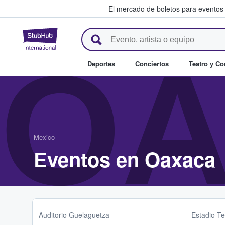
El mercado de boletos para eventos
StubHub: donde los fans compr
OA
Deportes
Conciertos
Teatro y C
Mexico
Eventos en Oaxaca
Auditorio Guelaguetza
Estadio T