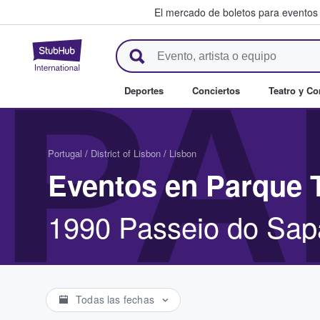
El mercado de boletos para eventos
StubHub: donde los fans compr
PA
Deportes
Conciertos
Teatro y C
Portugal
/
District of Lisbon
/
Lisbon
Eventos en Parque 
1990 Passeio do Sapa
Todas las fechas