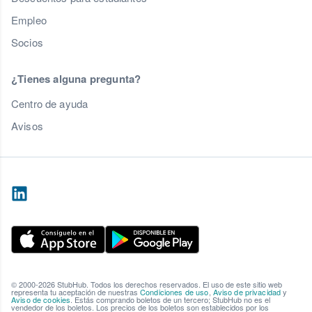
Empleo
Socios
¿Tienes alguna pregunta?
Centro de ayuda
Avisos
© 2000-2026 StubHub. Todos los derechos reservados. El uso de este sitio web
representa tu aceptación de nuestras
Condiciones de uso
,
Aviso de privacidad
y
Aviso de cookies
. Estás comprando boletos de un tercero; StubHub no es el
vendedor de los boletos. Los precios de los boletos son establecidos por los