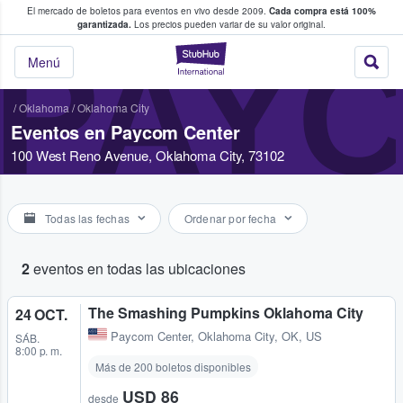
El mercado de boletos para eventos en vivo desde 2009.
Cada compra está 100%
 los fans compran y venden boletos
garantizada.
Los precios pueden variar de su valor original.
PAY
StubHub: donde l
Menú
/
Oklahoma
/
Oklahoma City
Eventos en Paycom Center
100 West Reno Avenue, Oklahoma City, 73102
Todas las fechas
Ordenar por fecha
2
eventos en todas las ubicaciones
The Smashing Pumpkins Oklahoma City
24 OCT.
Paycom Center
,
Oklahoma City, OK, US
SÁB.
8:00 p. m.
Más de 200 boletos disponibles
USD 86
desde